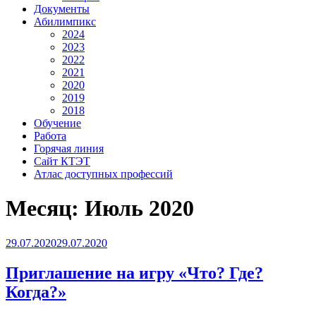
Документы
Абилимпикс
2024
2023
2022
2021
2020
2019
2018
Обучение
Работа
Горячая линия
Сайт КТЭТ
Атлас доступных профессий
Месяц:
Июль 2020
Опубликовано
29.07.2020
29.07.2020
Приглашение на игру «Что? Где?
Когда?»