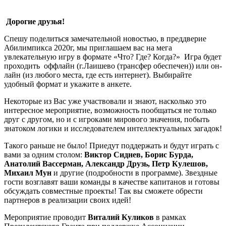
Дорогие друзья!
Спешу поделиться замечательной новостью, в преддверие
Абилимпикса 2020г, мы приглашаем вас на мега
увлекательную игру в формате «Что? Где? Когда?» Игра будет
проходить оффлайн (г.Лаишево (трансфер обеспечен)) или он-
лайн (из любого места, где есть интернет). Выбирайте
удобный формат и укажите в анкете.
Некоторые из Вас уже участвовали и знают, насколько это
интересное мероприятие, возможность пообщаться не только
друг с другом, но и с игроками мирового значения, побыть
знатоком логики и исследователем интеллектуальных загадок!
Такого раньше не было! Приедут поддержать и будут играть с
вами за одним столом:
Виктор Сиднев, Борис Бурда,
Анатолий Вассерман, Александр Друзь, Петр Кулешов,
Михаил Мун
и другие (подробности в программе). Звездные
гости возглавят ваши команды в качестве капитанов и готовы
обсуждать совместные проекты! Так вы сможете обрести
партнеров в реализации своих идей!
Мероприятие проводит
Виталий Куликов
в рамках