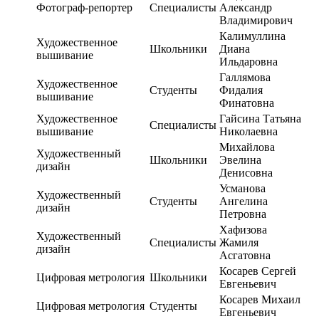
Фотограф-репортер
Специалисты
Александр
Владимирович
Калимуллина
Художественное
Школьники
Диана
вышивание
Ильдаровна
Галлямова
Художественное
Студенты
Фидалия
вышивание
Финатовна
Художественное
Гайсина Татьяна
Специалисты
вышивание
Николаевна
Михайлова
Художественный
Школьники
Эвелина
дизайн
Денисовна
Усманова
Художественный
Студенты
Ангелина
дизайн
Петровна
Хафизова
Художественный
Специалисты
Жамиля
дизайн
Асгатовна
Косарев Сергей
Цифровая метрология
Школьники
Евгеньевич
Косарев Михаил
Цифровая метрология
Студенты
Евгеньевич