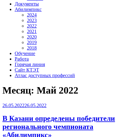
Документы
Абилимпикс
2024
2023
2022
2021
2020
2019
2018
Обучение
Работа
Горячая линия
Сайт КТЭТ
Атлас доступных профессий
Месяц:
Май 2022
Опубликовано
26.05.2022
26.05.2022
В Казани определены победители
регионального чемпионата
«Абилимпикс»