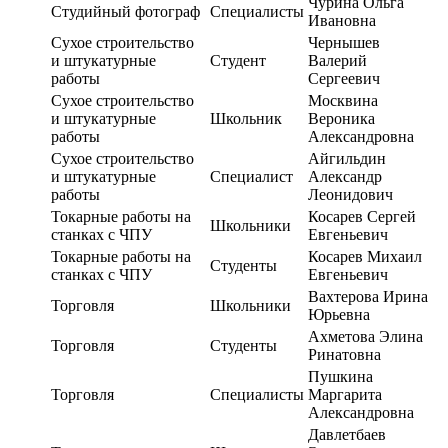
Чурина Ольга
Студийный фотограф
Специалисты
Ивановна
Сухое строительство
Чернышев
и штукатурные
Студент
Валерий
работы
Сергеевич
Сухое строительство
Москвина
и штукатурные
Школьник
Вероника
работы
Александровна
Сухое строительство
Айгильдин
и штукатурные
Специалист
Александр
работы
Леонидович
Токарные работы на
Косарев Сергей
Школьники
станках с ЧПУ
Евгеньевич
Токарные работы на
Косарев Михаил
Студенты
станках с ЧПУ
Евгеньевич
Вахтерова Ирина
Торговля
Школьники
Юрьевна
Ахметова Элина
Торговля
Студенты
Ринатовна
Пушкина
Торговля
Специалисты
Маргарита
Александровна
Давлетбаев