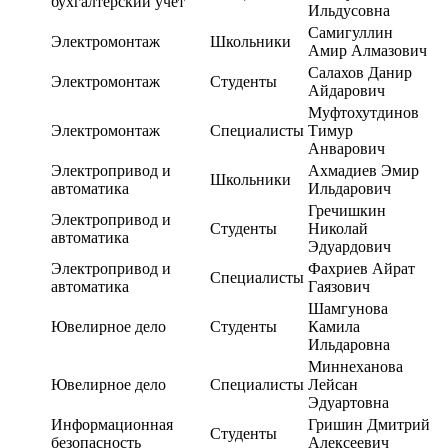
бухгалтерский учет
Ильдусовна
Самигуллин
Электромонтаж
Школьники
Амир Алмазович
Салахов Данир
Электромонтаж
Студенты
Айдарович
Муфтохутдинов
Электромонтаж
Специалисты
Тимур
Анварович
Электропривод и
Ахмадиев Эмир
Школьники
автоматика
Ильдарович
Гречишкин
Электропривод и
Студенты
Николай
автоматика
Эдуардович
Электропривод и
Фахриев Айрат
Специалисты
автоматика
Гаязович
Шамгунова
Ювелирное дело
Студенты
Камила
Ильдаровна
Миннеханова
Ювелирное дело
Специалисты
Лейсан
Эдуартовна
Информационная
Гришин Дмитрий
Студенты
безопасность
Алексеевич