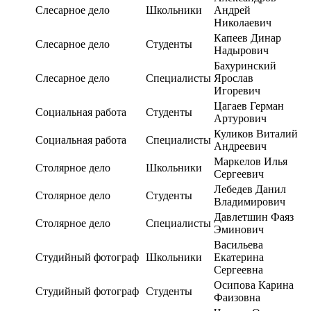
Слесарное дело
Школьники
Андрей
Николаевич
Капеев Динар
Слесарное дело
Студенты
Надырович
Бахуринский
Слесарное дело
Специалисты
Ярослав
Игоревич
Цагаев Герман
Социальная работа
Студенты
Артурович
Куликов Виталий
Социальная работа
Специалисты
Андреевич
Маркелов Илья
Столярное дело
Школьники
Сергеевич
Лебедев Данил
Столярное дело
Студенты
Владимирович
Давлетшин Фаяз
Столярное дело
Специалисты
Эминович
Васильева
Студийный фотограф
Школьники
Екатерина
Сергеевна
Осипова Карина
Студийный фотограф
Студенты
Фаизовна