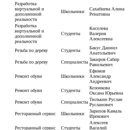
Разработка
виртуальной и
Сахабиева Алина
Школьники
дополненной
Ренатовна
реальности
Разработка
Киселева
виртуальной и
Студенты
Валерия
дополненной
Алексеевна
реальности
Бакус Даниил
Резьба по дереву
Студенты
Анатольевич
Закиров Сабир
Резьба по дереву
Специалисты
Равильевич
Ефимов
Ремонт обуви
Школьники
Александр
Андреевич
Козонкова
Ремонт обуви
Студенты
Оксана Юрьевна
Тюлькин Руслан
Ремонт обуви
Специалисты
Русланович
Зарипов Камаль
Ресторанный сервис
Школьники
Ирекович
Алексеев
Ресторанный сервис
Студенты
Василий