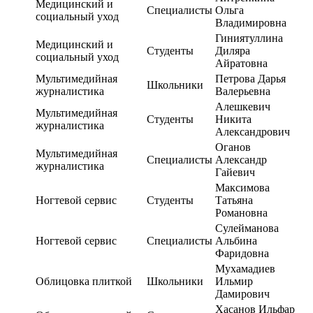
Медицинский и
Специалисты
Ольга
социальный уход
Владимировна
Гиниятуллина
Медицинский и
Студенты
Диляра
социальный уход
Айратовна
Мультимедийная
Петрова Дарья
Школьники
журналистика
Валерьевна
Алешкевич
Мультимедийная
Студенты
Никита
журналистика
Александрович
Оганов
Мультимедийная
Специалисты
Александр
журналистика
Гайевич
Максимова
Ногтевой сервис
Студенты
Татьяна
Романовна
Сулейманова
Ногтевой сервис
Специалисты
Альбина
Фаридовна
Мухамадиев
Облицовка плиткой
Школьники
Ильмир
Дамирович
Хасанов Ильфар