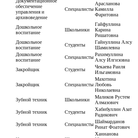
Документационное
Арасланова
обеспечение
Специалисты
Камилла
управления и
Фаритовна
архивоведение
Гайфуллина
Дошкольное
Школьники
Карина
воспитание
Ришатовна
Дошкольное
Гайнуллина Алсу
Студенты
воспитание
Шамилевна
Дошкольное
Рахимуллина
Специалисты
воспитание
Алсу Илгизовна
Чекаева Раиля
Закройщик
Студенты
Ильгамовна
Махотина
Закройщик
Специалисты
Любовь
Николаевна
Маликов Рустем
Зубной техник
Школьники
Алмазович
Хабибуллин Азат
Зубной техник
Студенты
Радикович
Шаймарданов
Зубной техник
Специалисты
Ринат Фоатович
Ханнанова