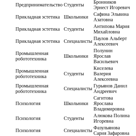
Бронников
Предпринимательство
Студенты
Эрнест Игоревич
Сафина Эльвина
Прикладная эстетика
Школьники
Азатовна
Антипова Мария
Прикладная эстетика
Студенты
Михайловна
Паулов Альберт
Прикладная эстетика
Специалисты
Алексеевич
Полунин
Промышленная
Школьники
Ярослав
робототехника
Васильевич
Киселева
Промышленная
Студенты
Валерия
робототехника
Алексеевна
Промышленная
Гурьянов Данил
Специалисты
робототехника
Андреевич
Сагитова
Психология
Школьники
Ярослава
Владимировна
Алюкова Полина
Психология
Студенты
Игоревна
Фазульянова
Психология
Специалисты
Сария Зафаровна