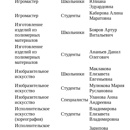
Игромастер
Школьники
Юлиана
Эдуардовна
Кабирова Алина
Игромастер
Студенты
Маратовна
Изготовление
изделий из
Бояров Артур
Школьники
полимерных
Витальевич
материалов
Изготовление
изделий из
Ананьев Данил
Студенты
полимерных
Олегович
материалов
Маклакова
Изобразительное
Школьники
Елизавета
искусство
Евгеньевна
Изобразительное
Мулюкова Мария
Студенты
искусство
Руслановна
Изобразительное
Уланова Анна
Специалисты
искусство
Андреевна
Исполнительское
Владимирова
искусство
Студенты
Елизавета
(хореография)
Владимировна
Исполнительское
Зарипова