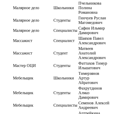
Пчельникова
Малярное дело
Школьники
Полина
Романовна
Гинчуев Руслан
Малярное дело
Студенты
Магомедович
Сафин Ильмир
Малярное дело
Специалисты
Дамирович
Шаяхов Павел
Массажист
Специалист
Александрович
Матвеев
Массажист
Студент
Анатолий
Александрович
Фаттахов Тимур
Мастер ОЦИ
Студенты
Ильшатович
Тимерзянов
Мебельщик
Школьники
Артур
Айратович
Фахрутдинов
Мебельщик
Студенты
Алмаз
Дамирович
Семенов Алексей
Мебельщик
Специалисты
Андреевич
Аптрейкина