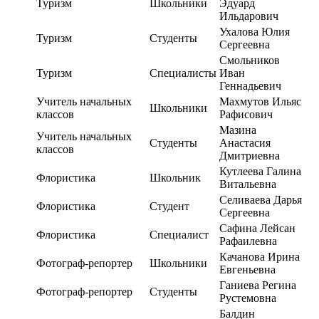
Туризм
Школьники
Эдуард
Ильдарович
Ухалова Юлия
Туризм
Студенты
Сергеевна
Смольников
Туризм
Специалисты
Иван
Геннадьевич
Учитель начальных
Махмутов Ильяс
Школьники
классов
Рафисович
Мазина
Учитель начальных
Студенты
Анастасия
классов
Дмитриевна
Кутлеева Галина
Флористика
Школьник
Витальевна
Селиваева Дарья
Флористика
Студент
Сергеевна
Сафина Лейсан
Флористика
Специалист
Рафаилевна
Качанова Ирина
Фотограф-репортер
Школьники
Евгеньевна
Ганиева Регина
Фотограф-репортер
Студенты
Рустемовна
Балдин