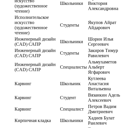
искусство
Школьники
Виктория
(художественное
Александровна
чтение)
Исполнительское
искусство
Якупов Айрат
Студенты
(художественное
Айдарович
чтение)
Инженерный дизайн
Шорин Илья
Школьники
(CAD) САПР
Сергеевич
Инженерный дизайн
Закиров Тимур
Студенты
(CAD) САПР
Равилевич
Альмухаметов
Инженерный дизайн
Специалисты
Альберт
(CAD) САПР
Ягфарович
Кутлеева
Карвинг
Школьник
Анастасия
Витальевна
Вязанкин Адель
Карвинг
Студент
Алексеевич
Петров Вадим
Карвинг
Специалист
Дмитриевич
Хадиев Булат
Кирпичная кладка
Школьники
Раилевич