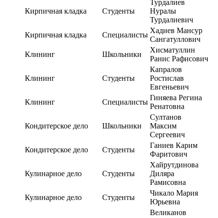
Турдалиев
Кирпичная кладка
Студенты
Нуралы
Турдалиевич
Хадиев Мансур
Кирпичная кладка
Специалисты
Сангатуллович
Хисматуллин
Клининг
Школьники
Ранис Рафисович
Капралов
Клининг
Студенты
Ростислав
Евгеньевич
Гиняева Регина
Клининг
Специалисты
Ренатовна
Султанов
Кондитерское дело
Школьники
Максим
Сергеевич
Ганиев Карим
Кондитерское дело
Студенты
Фаритович
Хайрутдинова
Кулинарное дело
Студенты
Диляра
Рамисовна
Чикало Мария
Кулинарное дело
Студенты
Юрьевна
Великанов