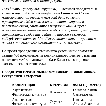
обязательно открою кондитерскую».
«Мой путь к успеху был трудный, —
делится победитель в
компетенции «Веб-дизайн»
Даниил Ганиев
.
— Но мне
помогали мои тренеры, я каждый день усиленно
тренировался. Моя цель жизни — стать хорошим
программистом, заниматься разработками в сфере
искусственного интеллекта. Люблю собирать и разбирать
электронику, создавать сайты, а также увлекаюсь
кибербезопасностью. Мои ближайшие планы — пройти в
финал Национального чемпионата «Абилимпикс».
Во время проведения чемпионата участникам помогали
свыше 400 волонтеров из регионального центра развития
движения «Абилимпикс» на базе Казанского торгово-
экономического техникума.
Победители Регионального чемпионата «Абилимпикс»
Республики Татарстан
Компетенция
Категория
Ф.И.О. (1 место)
Адаптивная
Ганиева Алина
Школьник
Физическая культура
Самвеловна
Адаптивная
Гильманова
Студент
Физическая культура
Алиса Азатовна