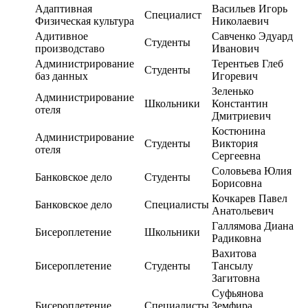
Адаптивная
Васильев Игорь
Специалист
Физическая культура
Николаевич
Адитивное
Савченко Эдуард
Студенты
производставо
Иванович
Администрирование
Терентьев Глеб
Студенты
баз данных
Игоревич
Зеленько
Администрирование
Школьники
Константин
отеля
Дмитриевич
Костюнина
Администрирование
Студенты
Виктория
отеля
Сергеевна
Соловьева Юлия
Банковское дело
Студенты
Борисовна
Кочкарев Павел
Банковское дело
Специалисты
Анатольевич
Галлямова Диана
Бисероплетение
Школьники
Радиковна
Вахитова
Бисероплетение
Студенты
Тансылу
Загитовна
Суфьянова
Бисероплетение
Специалисты
Земфира