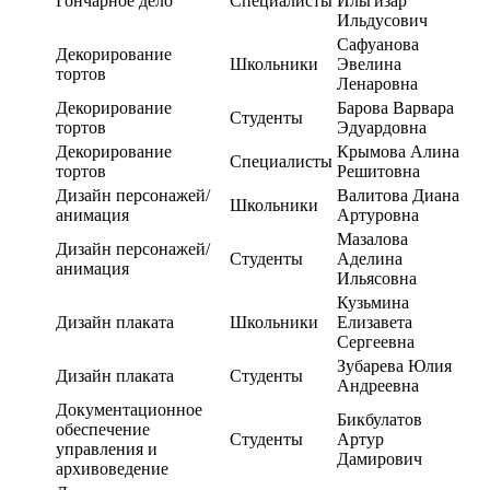
Гончарное дело
Специалисты
Ильгизар
Ильдусович
Сафуанова
Декорирование
Школьники
Эвелина
тортов
Ленаровна
Декорирование
Барова Варвара
Студенты
тортов
Эдуардовна
Декорирование
Крымова Алина
Специалисты
тортов
Решитовна
Дизайн персонажей/
Валитова Диана
Школьники
анимация
Артуровна
Мазалова
Дизайн персонажей/
Студенты
Аделина
анимация
Ильясовна
Кузьмина
Дизайн плаката
Школьники
Елизавета
Сергеевна
Зубарева Юлия
Дизайн плаката
Студенты
Андреевна
Документационное
Бикбулатов
обеспечение
Студенты
Артур
управления и
Дамирович
архивоведение