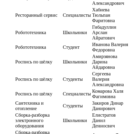
Александрович
Хабиева
Ресторанный сервис
Специалисты
Тюльпан
Фаритовна
Гибадуллин
Робототехника
Школьники
Арслан
Айратович
Иванова Валерия
Робототехника
Студент
Федоровна
Амирзянова
Роспись по шёлку
Школьники
Дарина
Айдаровна
Сергеева
Роспись по шёлку
Студенты
Валерия
Александровна
Комарова Халя
Роспись по шёлку
Специалисты
Фагимовна
Сантехника и
Закиров Динар
Студенты
отопление
Данирович
Сборка-разборка
Елистратов
электронного
Школьники
Данил
оборудования
Дениосвич
Сборка-разборка