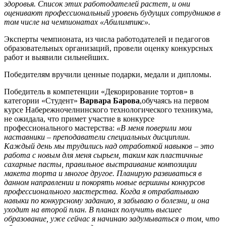
здоровья. Список этих работодателей растет, и они
оценивают профессиональный уровень будущих сотрудников в
том числе на чемпионатах «Абилимпикс».
Эксперты чемпионата, из числа работодателей и педагогов
образовательных организаций, провели оценку конкурсных
работ и выявили сильнейших.
Победителям вручили ценные подарки, медали и диплом
ы.
Победитель в компетенции «Декорирование тортов» в
категории «Студент»
Варвара Барова
,обучаясь на первом
курсе Набережночелнинского технологического техникума,
не ожидала, что примет участие в конкурсе
профессионального мастерства:
«В меня поверили мои
наставники – преподаватели специальных дисциплин.
Каждый день мы трудились над отработкой навыков – это
работа с новым для меня сырьем, таким как пластичные
сахарные пасты, правильное выстраивание композиции
макета торта и многое другое. Планирую развиваться в
данном направлении и покорять новые вершины конкурсов
профессионального мастерства. Когда я отрабатываю
навыки по конкурсному заданию, я забываю о болезни, и она
уходит на второй план. В планах получить высшее
образование, уже сейчас я начинаю задумываться о том, что