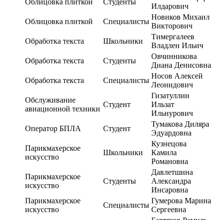
Облицовка плиткой
Студенты
Илдарович
Новиков Михаил
Облицовка плиткой
Специалисты
Викторович
Тимергалеев
Обработка текста
Школьники
Владлен Ильич
Овчинникова
Обработка текста
Студенты
Диана Денисовна
Носов Алексей
Обработка текста
Специалисты
Леонидович
Гизатуллин
Обслуживание
Студент
Ильзат
авиационной техники
Ильнурович
Тумакова Диляра
Оператор БПЛА
Студент
Эдуардовна
Кузнецова
Парикмахерское
Школьники
Камила
искусство
Романовна
Давлетшина
Парикмахерское
Студенты
Александра
искусство
Инсаровна
Парикмахерское
Гумерова Марина
Специалисты
искусство
Сергеевна