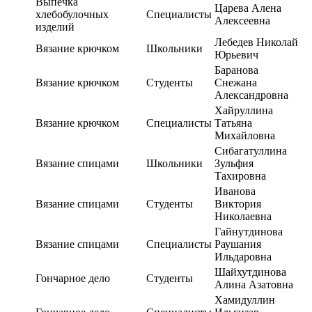
Выпечка
Царева Алена
хлебобулочных
Специалисты
Алексеевна
изделий
Лебедев Николай
Вязание крючком
Школьники
Юрьевич
Баранова
Вязание крючком
Студенты
Снежана
Александровна
Хайруллина
Вязание крючком
Специалисты
Татьяна
Михайловна
Сибагатуллина
Вязание спицами
Школьники
Зульфия
Тахировна
Иванова
Вязание спицами
Студенты
Виктория
Николаевна
Гайнутдинова
Вязание спицами
Специалисты
Раушания
Ильдаровна
Шайхутдинова
Гончарное дело
Студенты
Алина Азатовна
Хамидуллин