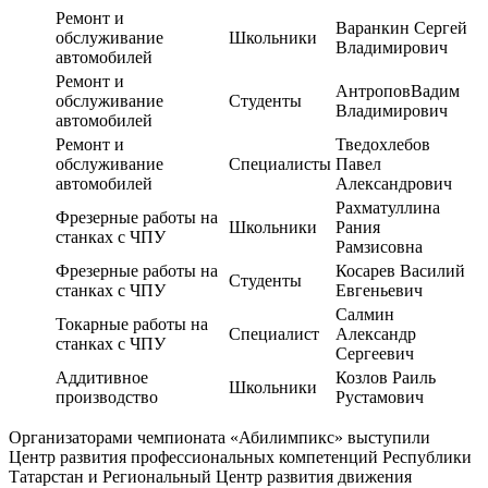
Ремонт и
Варанкин Сергей
обслуживание
Школьники
Владимирович
автомобилей
Ремонт и
АнтроповВадим
обслуживание
Студенты
Владимирович
автомобилей
Ремонт и
Тведохлебов
обслуживание
Специалисты
Павел
автомобилей
Александрович
Рахматуллина
Фрезерные работы на
Школьники
Рания
станках с ЧПУ
Рамзисовна
Фрезерные работы на
Косарев Василий
Студенты
станках с ЧПУ
Евгеньевич
Салмин
Токарные работы на
Специалист
Александр
станках с ЧПУ
Сергеевич
Аддитивное
Козлов Раиль
Школьники
производство
Рустамович
Организаторами чемпионата «Абилимпикс» выступили
Центр развития профессиональных компетенций Республики
Татарстан и Региональный Центр развития движения