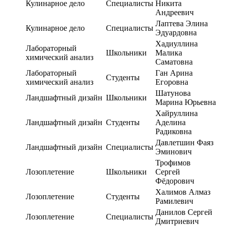
Кулинарное дело
Специалисты
Никита
Андреевич
Лаптева Элина
Кулинарное дело
Специалисты
Эдуардовна
Хадиуллина
Лабораторный
Школьники
Малика
химический анализ
Саматовна
Лабораторный
Ган Арина
Студенты
химический анализ
Егоровна
Шатунова
Ландшафтный дизайн
Школьники
Марина Юрьевна
Хайруллина
Ландшафтный дизайн
Студенты
Аделина
Радиковна
Давлетшин Фаяз
Ландшафтный дизайн
Специалисты
Эминович
Трофимов
Лозоплетение
Школьники
Сергей
Фёдорович
Халимов Алмаз
Лозоплетение
Студенты
Рамилевич
Данилов Сергей
Лозоплетение
Специалисты
Дмитриевич