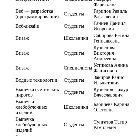
Фаритовна
Веб — разработка
Гарипов Равиль
Студенты
(программирование)
Рафаэлевич
Ганиев Даниил
Веб-дизайн
Студенты
Игоревич
Сабирова Регина
Визаж
Школьники
Геннадьевна
Кузнецова
Визаж
Студенты
Виктория
Андреевна
Устинова Алина
Визаж
Специалисты
Фанисовна
Закиров Ранис
Водные технологии
Студенты
Ильшатович
Выпечка осетинских
Кузнецов Тимур
Студенты
пирогов
Вячеславович
Выпечка
Бабичева Карина
хлебобулочных
Школьники
Олеговна
изделий
Выпечка
Сунгатов Тагир
хлебобулочных
Студенты
Рамилевич
изделий