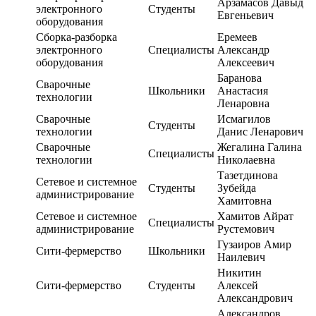
Арзамасов Давыд
электронного
Студенты
Евгеньевич
оборудования
Сборка-разборка
Еремеев
электронного
Специалисты
Александр
оборудования
Алексеевич
Баранова
Сварочные
Школьники
Анастасия
технологии
Ленаровна
Сварочные
Исмагилов
Студенты
технологии
Данис Ленарович
Сварочные
Жегалина Галина
Специалисты
технологии
Николаевна
Тазетдинова
Сетевое и системное
Студенты
Зубейда
администрирование
Хамитовна
Сетевое и системное
Хамитов Айрат
Специалисты
администрирование
Рустемович
Гузаиров Амир
Сити-фермерство
Школьники
Наилевич
Никитин
Сити-фермерство
Студенты
Алексей
Александрович
Александров