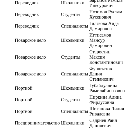
Бартязов Рамиль
Переводчик
Школьники
Ильсурович
Нозимов Рустам
Переводчик
Студенты
Хусенович
Гилязова Аида
Переводчик
Специалисты
Дамировна
Игтисамов
Поварское дело
Школьники
Мансур
Дамирович
Старостин
Поварское дело
Студенты
Максим
Константинович
Фурштатов
Поварское дело
Специалисты
Данил
Степанович
Губайдуллина
Портной
Школьники
РамиляРиназовна
Пиркина Алина
Портной
Студенты
Фирдусовна
Шигапова Лилия
Портной
Специалисты
Ривалевна
Садриев Раил
Предпринимательство
Школьники
Данилевич