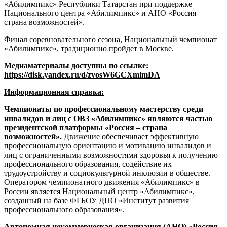
«Абилимпикс» Республики Татарстан при поддержке
Национального центра «Абилимпикс» и АНО «Россия –
страна возможностей».
Финал соревновательного сезона, Национальный чемпионат
«Абилимпикс», традиционно пройдет в Москве.
Медиаматериалы доступны по ссылке:
https://disk.yandex.ru/d/zvosW6GCXmlmDA
Информационная справка:
Чемпионаты по профессиональному мастерству среди
инвалидов и лиц с ОВЗ «Абилимпикс» являются частью
президентской платформы «Россия – страна
возможностей».
Движение обеспечивает эффективную
профессиональную ориентацию и мотивацию инвалидов и
лиц с ограниченными возможностями здоровья к получению
профессионального образования, содействие их
трудоустройству и социокультурной инклюзии в обществе.
Оператором чемпионатного движения «Абилимпикс» в
России является Национальный центр «Абилимпикс»,
созданный на базе ФГБОУ ДПО «Институт развития
профессионального образования».
Автономная некоммерческая организация (АНО) «Россия