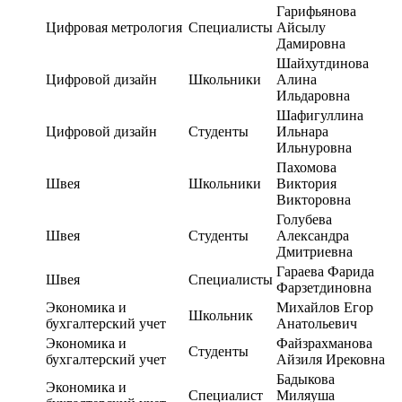
Гарифьянова
Цифровая метрология
Специалисты
Айсылу
Дамировна
Шайхутдинова
Цифровой дизайн
Школьники
Алина
Ильдаровна
Шафигуллина
Цифровой дизайн
Студенты
Ильнара
Ильнуровна
Пахомова
Швея
Школьники
Виктория
Викторовна
Голубева
Швея
Студенты
Александра
Дмитриевна
Гараева Фарида
Швея
Специалисты
Фарзетдиновна
Экономика и
Михайлов Егор
Школьник
бухгалтерский учет
Анатольевич
Экономика и
Файзрахманова
Студенты
бухгалтерский учет
Айзиля Ирековна
Бадыкова
Экономика и
Специалист
Миляуша